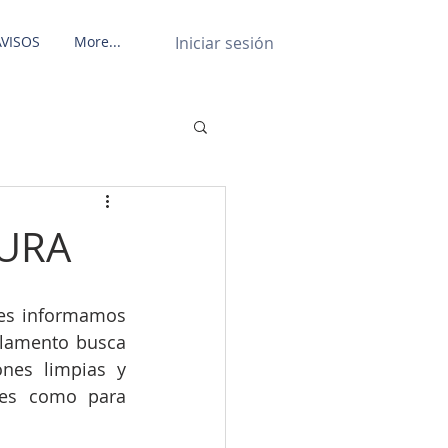
Iniciar sesión
AVISOS
More...
SURA
les informamos 
lamento busca 
nes limpias y 
es como para 